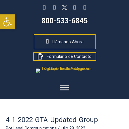
Ir
al
Abrir barra de herramientas
contenido
800-533-6845
Llámanos Ahora
Formulario de Contacto
4-1-2022-GTA-Updated-Group
Por
Legal Communications
/
julio 29, 2022