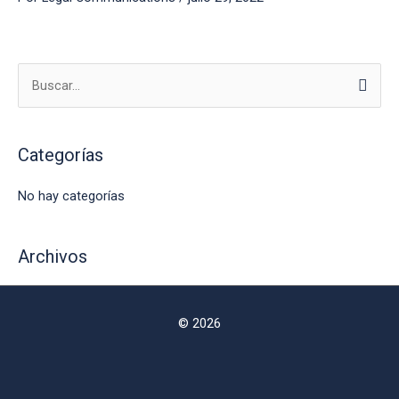
B
u
s
Categorías
c
a
No hay categorías
r
p
Archivos
o
r
:
© 2026